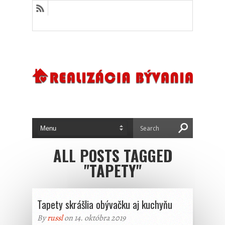
ALL POSTS TAGGED
"TAPETY"
Tapety skrášlia obývačku aj kuchyňu
By
russl
on 14. októbra 2019