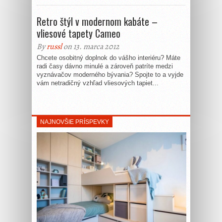
Retro štýl v modernom kabáte –
vliesové tapety Cameo
By
russl
on 13. marca 2012
Chcete osobitný doplnok do vášho interiéru? Máte
radi časy dávno minulé a zároveň patríte medzi
vyznávačov moderného bývania? Spojte to a vyjde
vám netradičný vzhľad vliesových tapiet...
NAJNOVŠIE PRÍSPEVKY