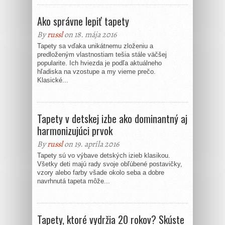
Ako správne lepiť tapety
By
russl
on 18. mája 2016
Tapety sa vďaka unikátnemu zloženiu a
predloženým vlastnostiam tešia stále väčšej
popularite. Ich hviezda je podľa aktuálneho
hľadiska na vzostupe a my vieme prečo.
Klasické...
Tapety v detskej izbe ako dominantný aj
harmonizujúci prvok
By
russl
on 19. apríla 2016
Tapety sú vo výbave detských izieb klasikou.
Všetky deti majú rady svoje obľúbené postavičky,
vzory alebo farby všade okolo seba a dobre
navrhnutá tapeta môže...
Tapety, ktoré vydržia 20 rokov? Skúste