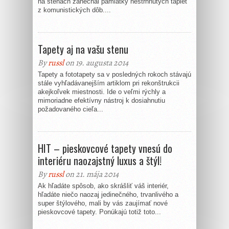
na stenách zanechal pamiatky nestrhnutých tapiet
z komunistických dôb....
Tapety aj na vašu stenu
By
russl
on 19. augusta 2014
Tapety a fototapety sa v posledných rokoch stávajú
stále vyhľadávanejším artiklom pri rekonštrukcii
akejkoľvek miestnosti. Ide o veľmi rýchly a
mimoriadne efektívny nástroj k dosiahnutiu
požadovaného cieľa...
HIT – pieskovcové tapety vnesú do
interiéru naozajstný luxus a štýl!
By
russl
on 21. mája 2014
Ak hľadáte spôsob, ako skrášliť váš interiér,
hľadáte niečo naozaj jedinečného, trvanlivého a
super štýlového, mali by vás zaujímať nové
pieskovcové tapety. Ponúkajú totiž toto...