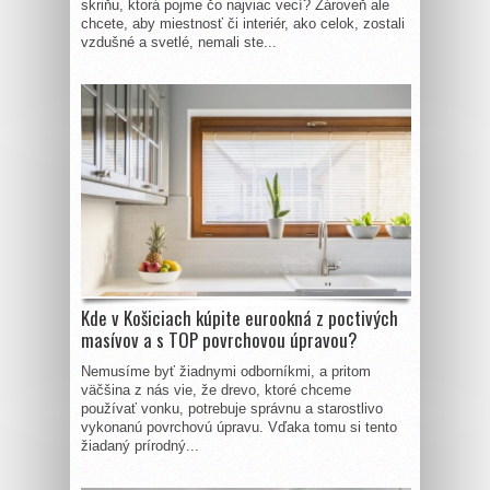
skriňu, ktorá pojme čo najviac vecí? Zároveň ale
chcete, aby miestnosť či interiér, ako celok, zostali
vzdušné a svetlé, nemali ste...
Kde v Košiciach kúpite eurookná z poctivých
masívov a s TOP povrchovou úpravou?
Nemusíme byť žiadnymi odborníkmi, a pritom
väčšina z nás vie, že drevo, ktoré chceme
používať vonku, potrebuje správnu a starostlivo
vykonanú povrchovú úpravu. Vďaka tomu si tento
žiadaný prírodný...