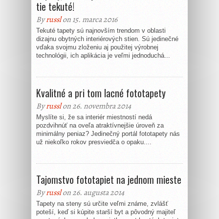
tie tekuté!
By
russl
on 15. marca 2016
Tekuté tapety sú najnovším trendom v oblasti
dizajnu obytných interiérových stien. Sú jedinečné
vďaka svojmu zloženiu aj použitej výrobnej
technológii, ich aplikácia je veľmi jednoduchá...
Kvalitné a pri tom lacné fototapety
By
russl
on 26. novembra 2014
Myslíte si, že sa interiér miestností nedá
pozdvihnúť na oveľa atraktívnejšie úroveň za
minimálny peniaz? Jedinečný portál fototapety nás
už niekoľko rokov presviedča o opaku....
Tajomstvo fototapiet na jednom mieste
By
russl
on 26. augusta 2014
Tapety na steny sú určite veľmi známe, zvlášť
poteší, keď si kúpite starší byt a pôvodný majiteľ