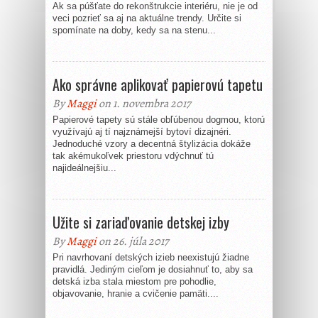
Ak sa púšťate do rekonštrukcie interiéru, nie je od
veci pozrieť sa aj na aktuálne trendy. Určite si
spomínate na doby, kedy sa na stenu...
Ako správne aplikovať papierovú tapetu
By
Maggi
on 1. novembra 2017
Papierové tapety sú stále obľúbenou dogmou, ktorú
využívajú aj tí najznámejší bytoví dizajnéri.
Jednoduché vzory a decentná štylizácia dokáže
tak akémukoľvek priestoru vdýchnuť tú
najideálnejšiu...
Užite si zariaďovanie detskej izby
By
Maggi
on 26. júla 2017
Pri navrhovaní detských izieb neexistujú žiadne
pravidlá. Jediným cieľom je dosiahnuť to, aby sa
detská izba stala miestom pre pohodlie,
objavovanie, hranie a cvičenie pamäti....