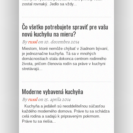
zostal rovnaký. Jedlo sa vždy...
Čo všetko potrebujete spraviť pre vašu
novú kuchyňu na mieru?
By
russl
on 10. decembra 2014
Miestom, ktoré nemôže chýbať v žiadnom bývaní,
je jednoznačne kuchyňa. Tá sa v mnohých
domácnostiach stala dokonca centrom rodinného
života, pričom členovia rodín sa práve v kuchyni
stretávajú...
Moderne vybavená kuchyňa
By
russl
on 15. apríla 2014
Kuchyňa a jedáleň sú neoddeliteľnou súčasťou
každého moderného domova. Práve tu sa schádza
celá rodina a sadajú k pripraveným pokrmom.
Práve tu sa riešia...