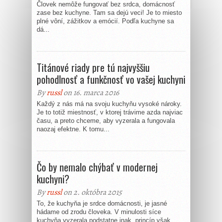
Človek nemôže fungovať bez srdca, domácnosť
zase bez kuchyne. Tam sa dejú veci! Je to miesto
plné vôní, zážitkov a emócií. Podľa kuchyne sa
dá...
Titánové riady pre tú najvyššiu
pohodlnosť a funkčnosť vo vašej kuchyni
By
russl
on 16. marca 2016
Každý z nás má na svoju kuchyňu vysoké nároky.
Je to totiž miestnosť, v ktorej trávime azda najviac
času, a preto chceme, aby vyzerala a fungovala
naozaj efektne. K tomu...
Čo by nemalo chýbať v modernej
kuchyni?
By
russl
on 2. októbra 2015
To, že kuchyňa je srdce domácnosti, je jasné
hádame od zrodu človeka. V minulosti síce
kuchyňa vyzerala podstatne inak, princíp však