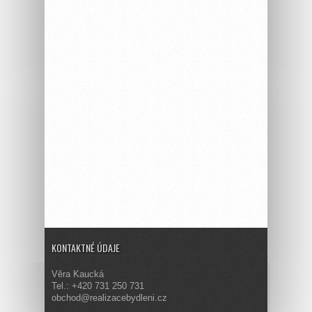
KONTAKTNÉ ÚDAJE
Věra Kaucká
Tel.: +420 731 250 731
obchod@realizacebydleni.cz